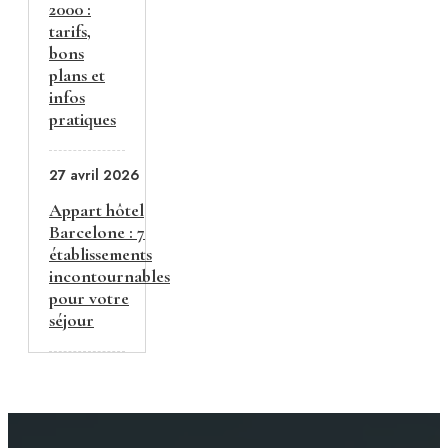
2000 :
tarifs,
bons
plans et
infos
pratiques
27 avril 2026
Appart hôtel
Barcelone : 7
établissements
incontournables
pour votre
séjour