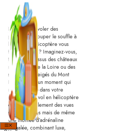
Aller
au
contenu
L’idée de survoler des
paysages à couper le souffle à
bord d’un hélicoptère vous
fascine-t-elle ? Imaginez-vous,
flottant au-dessus des châteaux
majestueux de la Loire ou des
sommets enneigés du Mont
Blanc, vivant un moment qui
restera gravé dans votre
mémoire. Le vol en hélicoptère
offre non seulement des vues
spectaculaires mais de même
une montée d’adrénaline
MENU
inégalée, combinant luxe,