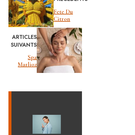
Fete Du
Citron
ARTICLES
SUIVANTS
Spa
Marlioz