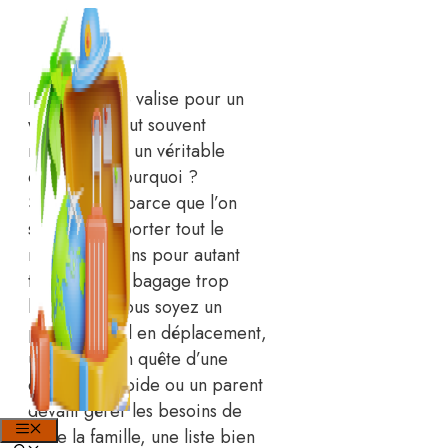
Aller
au
contenu
Préparer une valise pour un
week-end peut souvent
ressembler à un véritable
casse-tête. Pourquoi ?
Simplement parce que l’on
souhaite emporter tout le
nécessaire sans pour autant
trimballer un bagage trop
lourd. Que vous soyez un
professionnel en déplacement,
un touriste en quête d’une
escapade rapide ou un parent
devant gérer les besoins de
MENU
toute la famille, une liste bien