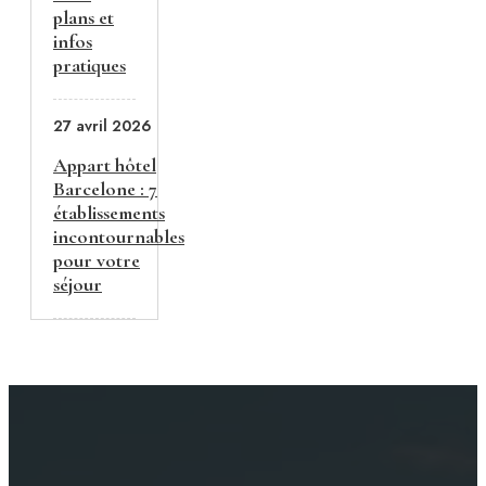
plans et
infos
pratiques
27 avril 2026
Appart hôtel
Barcelone : 7
établissements
incontournables
pour votre
séjour