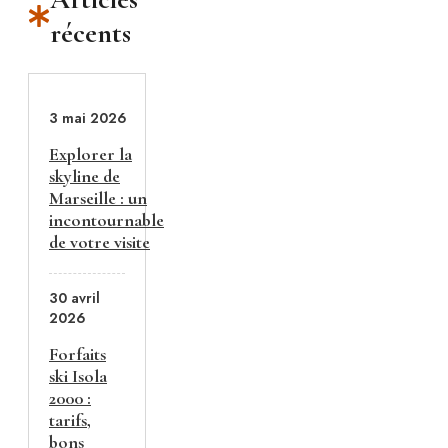
récents
3 mai 2026
Explorer la
skyline de
Marseille : un
incontournable
de votre visite
30 avril
2026
Forfaits
ski Isola
2000 :
tarifs,
bons